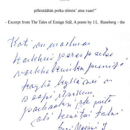
pilkistäähän poika silmist’ aina vaan!”
- Excerpt from The Tales of Ensign Stål, A poem by J.L. Runeberg - the