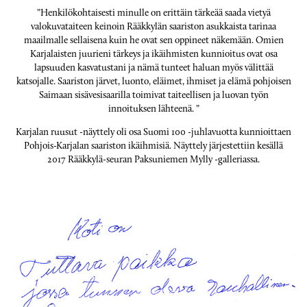
”Henkilökohtaisesti minulle on erittäin tärkeää saada vietyä
valokuvataiteen keinoin Rääkkylän saariston asukkaista tarinaa
maailmalle sellaisena kuin he ovat sen oppineet näkemään. Omien
Karjalaisten juurieni tärkeys ja ikäihmisten kunnioitus ovat osa
lapsuuden kasvatustani ja nämä tunteet haluan myös välittää
katsojalle. Saariston järvet, luonto, eläimet, ihmiset ja elämä pohjoisen
Saimaan sisävesisaarilla toimivat taiteellisen ja luovan työn
innoituksen lähteenä. ”
Karjalan ruusut -näyttely oli osa Suomi 100 -juhlavuotta kunnioittaen
Pohjois-Karjalan saariston ikäihmisiä. Näyttely järjestettiin kesällä
2017 Rääkkylä-seuran Paksuniemen Mylly -galleriassa.