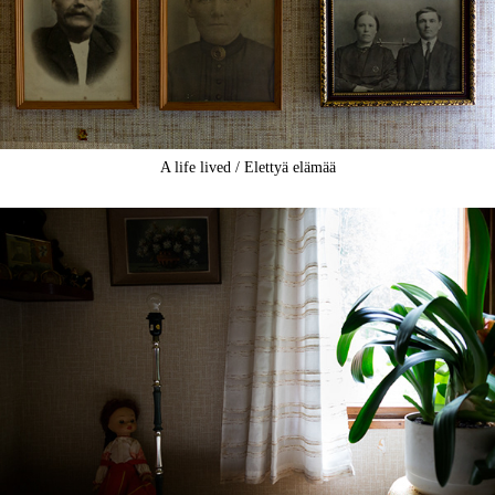
A life lived / Elettyä elämää