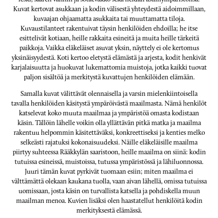
Kuvat kertovat asukkaan ja kodin välisestä yhteydestä aidoimmillaan,
kuvaajan ohjaamatta asukkaita tai muuttamatta tiloja.
Kuvaustilanteet rakentuivat täysin henkilöiden ehdoilla; he itse
esittelivät kotiaan, heille rakkaita esineitä ja muita heille tärkeitä
paikkoja. Vaikka eläkeläiset asuvat yksin, näyttely ei ole kertomus
yksinäisyydestä. Koti kertoo eletystä elämästä ja arjesta, kodit henkivät
karjalaisuutta ja huokuvat lukemattomia muistoja, jotka kaikki tuovat
paljon sisältöä ja merkitystä kuvattujen henkilöiden elämään.
Samalla kuvat välittävät olennaisella ja varsin mielenkiintoisella
tavalla henkilöiden käsitystä ympäröivästä maailmasta. Nämä henkilöt
katselevat koko muuta maailmaa ja ympäristöä omasta kodistaan
käsin. Tällöin lähelle voikin olla yllättävän pitkä matka ja maailma
rakentuu helpommin käsitettäväksi, konkreettiseksi ja kenties melko
selkeästi rajatuksi kokonaisuudeksi. Näille eläkeläisille maailma
piirtyy suhteessa Rääkkylän saaristoon, heille maailma on siinä: kodin
tutuissa esineissä, muistoissa, tutussa ympäristössä ja lähiluonnossa.
Juuri tämän kuvat pyrkivät tuomaan esiin; miten maailma ei
välttämättä olekaan kaukana tuolla, vaan aivan lähellä, omissa tutuissa
uomissaan, josta käsin on turvallista katsella ja pohdiskella muun
maailman menoa. Kuvien lisäksi olen haastatellut henkilöitä kodin
merkityksestä elämässä.