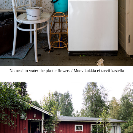
No need to water the plastic flowers / Muovikukkia ei tarvii kastella