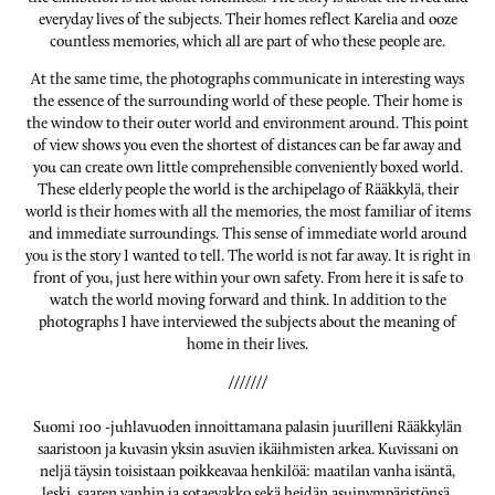
everyday lives of the subjects. Their homes reflect Karelia and ooze
countless memories, which all are part of who these people are.
At the same time, the photographs communicate in interesting ways
the essence of the surrounding world of these people. Their home is
the window to their outer world and environment around. This point
of view shows you even the shortest of distances can be far away and
you can create own little comprehensible conveniently boxed world.
These elderly people the world is the archipelago of Rääkkylä, their
world is their homes with all the memories, the most familiar of items
and immediate surroundings. This sense of immediate world around
you is the story I wanted to tell. The world is not far away. It is right in
front of you, just here within your own safety. From here it is safe to
watch the world moving forward and think. In addition to the
photographs I have interviewed the subjects about the meaning of
home in their lives.
///////
Suomi 100 -juhlavuoden innoittamana palasin juurilleni Rääkkylän
saaristoon ja kuvasin yksin asuvien ikäihmisten arkea. Kuvissani on
neljä täysin toisistaan poikkeavaa henkilöä: maatilan vanha isäntä,
leski, saaren vanhin ja sotaevakko sekä heidän asuinympäristönsä.