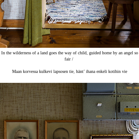
In the wilderness of a land goes the way of child, guided home by an angel so
fair /
Maan korvessa kulkevi lapsosen tie, hänt’ ihana enkeli kotihin vie